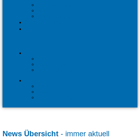
Akzeptanzpartner
Arbeitgeber
Terminbuchung
Gutschein-Shop
Kontakt
0,00
€
0
Warenkorb
Kunden Login
Partner Login
Arbeitgeber Login
Kunden Login
Partner Login
Arbeitgeber Login
News Übersicht
- immer aktuell