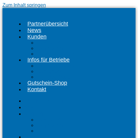
Zum Inhalt springen
Partnerübersicht
News
Kunden
Kunden-Info
FAQ Kunden
CalwCARD registrieren
Infos für Betriebe
Akzeptanzpartner
Arbeitgeber
Terminbuchung
Gutschein-Shop
Kontakt
Partnerübersicht
News
Kunden
Kunden-Info
FAQ Kunden
CalwCARD registrieren
Infos für Betriebe