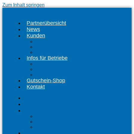
Zum Inhalt springen
Partnerübersicht
News
Kunden
Kunden-Info
FAQ Kunden
CalwCARD registrieren
Infos für Betriebe
Akzeptanzpartner
Arbeitgeber
Terminbuchung
Gutschein-Shop
Kontakt
Partnerübersicht
News
Kunden
Kunden-Info
FAQ Kunden
CalwCARD registrieren
Infos für Betriebe