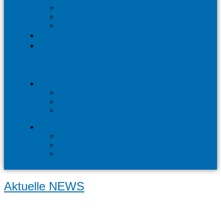
Akzeptanzpartner
Arbeitgeber
Terminbuchung
Gutschein-Shop
Kontakt
0,00
€
0
Warenkorb
Kunden Login
Partner Login
Arbeitgeber Login
Kunden Login
Partner Login
Arbeitgeber Login
Aktuelle NEWS